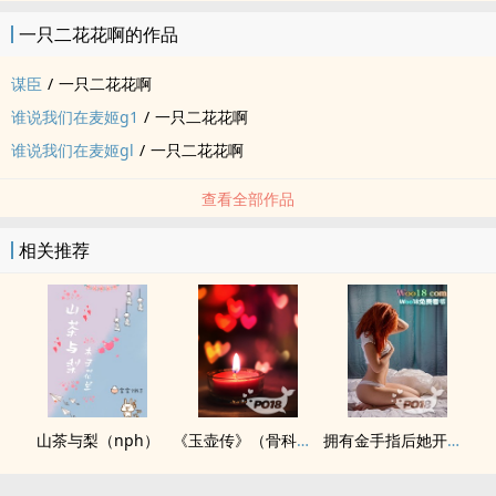
一只二花花啊的作品
谋臣
/
一只二花花啊
谁说我们在麦姬g1
/
一只二花花啊
谁说我们在麦姬gl
/
一只二花花啊
查看全部作品
相关推荐
山茶与梨（nph）
《玉壶传》（骨科）（兄妹）（np）
拥有金手指后她开始为所欲为（nph）