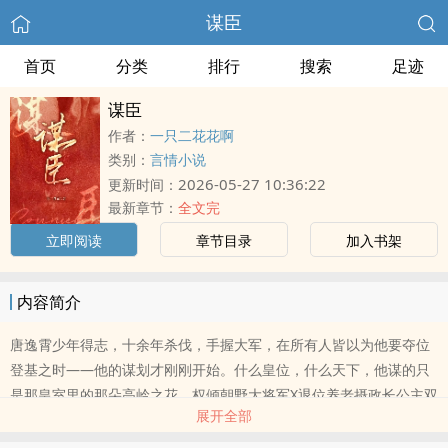
谋臣
首页
分类
排行
搜索
足迹
谋臣
作者：
一只二花花啊
类别：
言情小说
2026-05-27 10:36:22
更新时间：
最新章节：
全文完
立即阅读
章节目录
加入书架
内容简介
唐逸霄少年得志，十余年杀伐，手握大军，在所有人皆以为他要夺位
登基之时——他的谋划才刚刚开始。什么皇位，什么天下，他谋的只
是那皇室里的那朵高岭之花。权倾朝野大将军X退位养老摄政长公主双
展开全部
c，但男主有收养的娃非gl！非gl！有男主！男主还有jb！jb还超大！