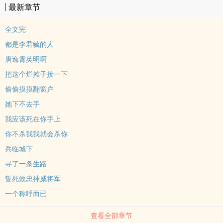
最新章节
全文完
都是李君毓的人
唐逸霄英明啊
把这个烂摊子接一下
偷偷摸摸翻窗户
她下不去手
我应该死在你手上
你不杀我我就会杀你
兵临城下
寻了一条生路
誓死效忠神威将军
一个称呼而已
查看全部章节