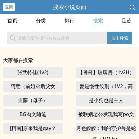
搜索小说页面
返回
首页
分类
排行
搜索
足迹
点击搜索
大家都在搜索
张武特佳(1v2)
【骨科】玻璃房（1v2H）
阿意（前姐弟后父女
爱是慢性绞刑（1V2，高
H，bg，sc，伪骨科）
血藤（母子）
是小狗也是主人
BG肉文随笔
被联姻老公发现我写po文
后
[柯南]原来我是gay？
月色皎皎：我的守护兽是蛇