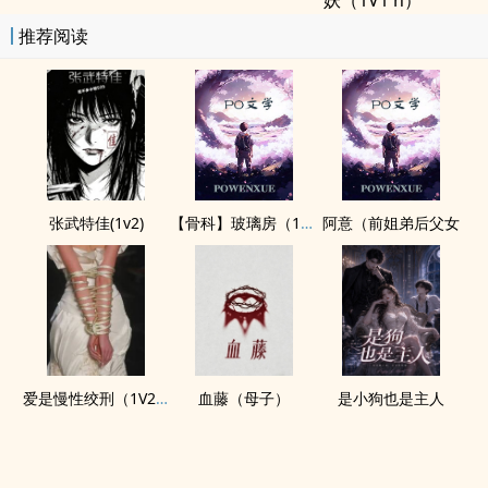
妖（1V1 h）
推荐阅读
张武特佳(1v2)
【骨科】玻璃房（1v2H）
阿意（前姐弟后父女
爱是慢性绞刑（1V2，高H，bg，sc，伪骨科）
血藤（母子）
是小狗也是主人