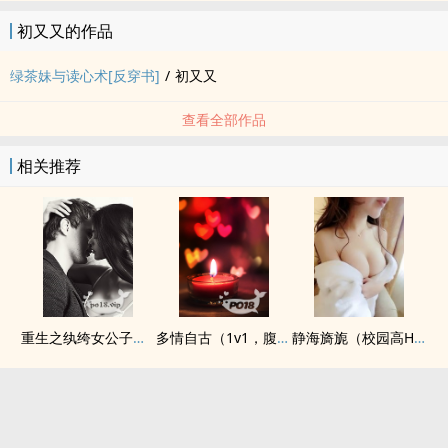
初又又的作品
绿茶妹与读心术[反穿书]
/
初又又
查看全部作品
相关推荐
重生之纨绔女公子（NPH）
多情自古（1v1，腹黑内侍&amp;amp;咸鱼皇后）
静海旖旎（校园高H）