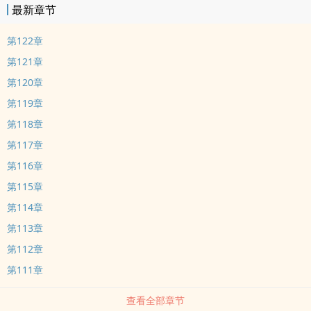
最新章节
第122章
第121章
第120章
第119章
第118章
第117章
第116章
第115章
第114章
第113章
第112章
第111章
查看全部章节