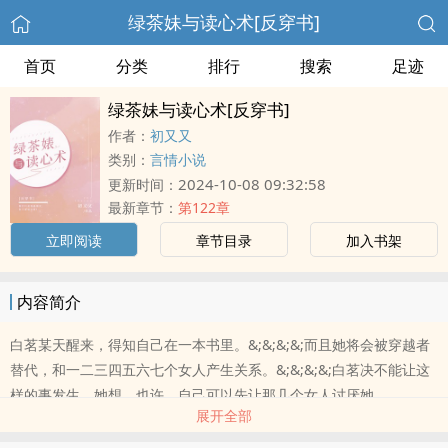
绿茶妹与读心术[反穿书]
首页
分类
排行
搜索
足迹
绿茶妹与读心术[反穿书]
作者：
初又又
类别：
言情小说
2024-10-08 09:32:58
更新时间：
最新章节：
第122章
立即阅读
章节目录
加入书架
内容简介
白茗某天醒来，得知自己在一本书里。&;&;&;&;而且她将会被穿越者
替代，和一二三四五六七个女人产生关系。&;&;&;&;白茗决不能让这
样的事发生，她想，也许，自己可以先让那几个女人讨厌她。
展开全部
&;&;&;&;于是——&;&;&;&;白茗..